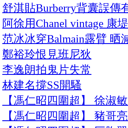
舒淇貼Burberry背囊誤
阿徐用Chanel vintage 康堤
范冰冰穿Balmain露臂 
鄭裕玲恨見班尼狄
李逸朗拍鬼片失常
林建名撐SS開騷
【馮仁昭四圍超】 徐淑
【馮仁昭四圍超】 豬哥