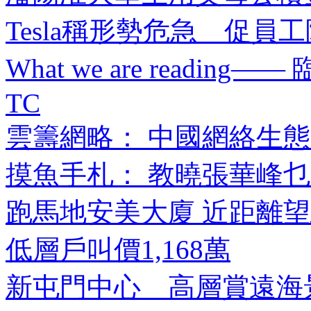
Tesla稱形勢危急 促員
What we are readi
TC
雲籌網略： 中國網絡生態
摸魚手札： 教曉張華峰乜
跑馬地安美大廈 近距離
低層戶叫價1,168萬
新屯門中心 高層賞遠海