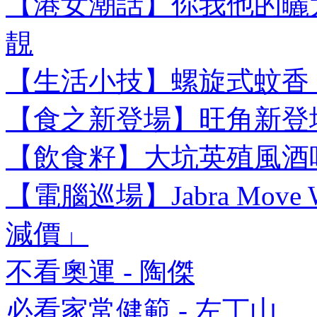
【港女潮話】你我他的曬
靚
【生活小技】螺旋式蚊香
【食之新登場】旺角新登
【飲食籽】大坑英殖風酒
【電腦巡場】Jabra Move
減價」
不看奧運 - 陶傑
必看家常健範 - 左丁山